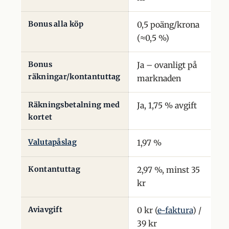
Bonus alla köp
0,5 poäng/krona
(≈0,5 %)
Bonus
Ja – ovanligt på
räkningar/kontantuttag
marknaden
Räkningsbetalning med
Ja, 1,75 % avgift
kortet
Valutapåslag
1,97 %
Kontantuttag
2,97 %, minst 35
kr
Aviavgift
0 kr (
e-faktura
) /
39 kr