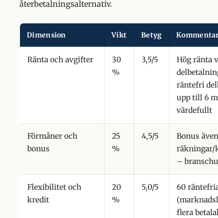
återbetalningsalternativ.
Dimension
Vikt
Betyg
Kommenta
Ränta och avgifter
30
3,5/5
Hög ränta v
%
delbetalni
räntefri de
upp till 6 
värdefullt
Förmåner och
25
4,5/5
Bonus även
bonus
%
räkningar/
– branschu
Flexibilitet och
20
5,0/5
60 räntefri
kredit
%
(marknadsl
flera betala