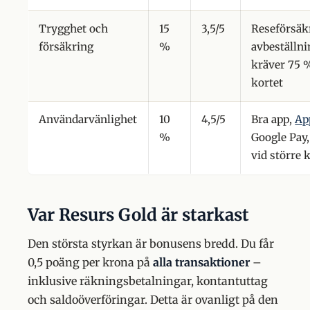
Trygghet och
15
3,5/5
Reseförsäk
försäkring
%
avbeställn
kräver 75 
kortet
Användarvänlighet
10
4,5/5
Bra app,
Ap
%
Google Pay
vid större 
Var Resurs Gold är starkast
Den största styrkan är bonusens bredd. Du får
0,5 poäng per krona på
alla transaktioner
–
inklusive räkningsbetalningar, kontantuttag
och saldoöverföringar. Detta är ovanligt på den