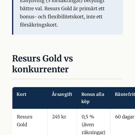
Easyliving (5 försäkringar) betydligt
bättre val. Resurs Gold är primärt ett
bonus- och flexibilitetskort, inte ett
försäkringskort.
Resurs Gold vs
konkurrenter
Kort
Årsavgift
Bonus alla
Räntefri
köp
Resurs
245 kr
0,5 %
60 dagar
Gold
(även
räkningar)