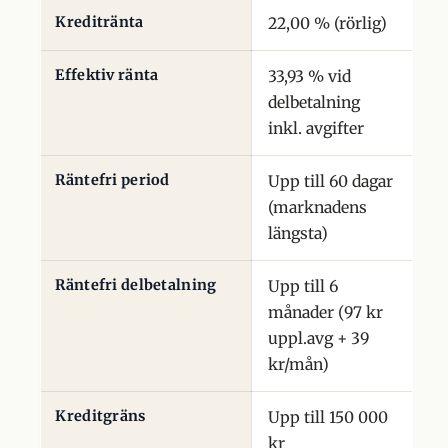
Kreditränta
22,00 % (rörlig)
Effektiv ränta
33,93 % vid
delbetalning
inkl. avgifter
Räntefri period
Upp till 60 dagar
(marknadens
längsta)
Räntefri delbetalning
Upp till 6
månader (97 kr
uppl.avg + 39
kr/mån)
Kreditgräns
Upp till 150 000
kr