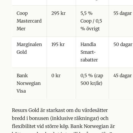
Coop
295 kr
5,5 %
55 dagar
Mastercard
Coop / 0,5
Mer
% övrigt
Marginalen
195 kr
Handla
50 dagar
Gold
Smart-
rabatter
Bank
0 kr
0,5 % (cap
45 dagar
Norwegian
500 kr/år)
Visa
Resurs Gold är starkast om du värdesätter
bredd i bonusen (inklusive räkningar) och
flexibilitet vid större köp. Bank Norwegian är