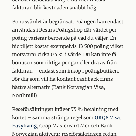
fakturan blir kostnaden snabbt hög.
Bonusvärdet är begränsat. Poängen kan endast
användas i Resurs Poängshop där värdet per
poäng varierar beroende på vad du väljer. En
biobiljett kostar exempelvis 13 500 poäng vilket
motsvarar cirka 0,5 % i värde. Du kan inte få
bonusen som riktiga pengar eller dra av från
fakturan – endast som inköp i poängbutiken.
För dig som vill ha kontant cashback finns
bättre alternativ (Bank Norwegian Visa,
Northmill).
Reseförsäkringen kräver 75 % betalning med
kortet – samma stränga regel som
OKQ8 Visa
.
Easyliving
, Coop Mastercard Mer och Bank
Norwegian aktiverar reseförsäkringen redan