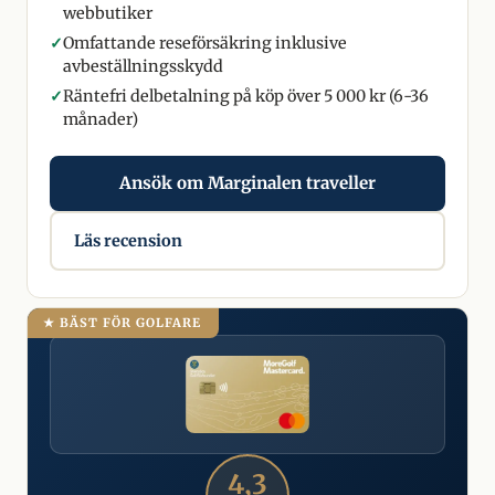
webbutiker
✓
Omfattande reseförsäkring inklusive
avbeställningsskydd
✓
Räntefri delbetalning på köp över 5 000 kr (6-36
månader)
Ansök om Marginalen traveller
Läs recension
★ BÄST FÖR GOLFARE
4,3