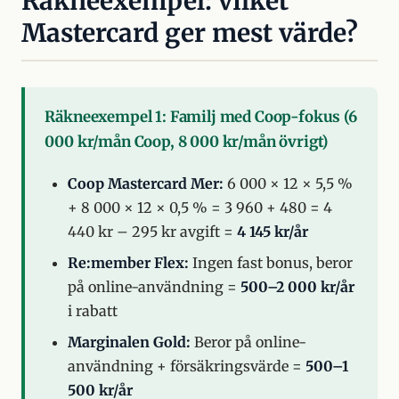
Räkneexempel: vilket
Mastercard ger mest värde?
Räkneexempel 1: Familj med Coop-fokus (6
000 kr/mån Coop, 8 000 kr/mån övrigt)
Coop Mastercard Mer:
6 000 × 12 × 5,5 %
+ 8 000 × 12 × 0,5 % = 3 960 + 480 = 4
440 kr – 295 kr avgift =
4 145 kr/år
Re:member Flex:
Ingen fast bonus, beror
på online-användning =
500–2 000 kr/år
i rabatt
Marginalen Gold:
Beror på online-
användning + försäkringsvärde =
500–1
500 kr/år