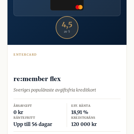
4,5
av 5
ENTERCARD
re:member flex
Sveriges populäraste avgiftsfria kreditkort
ÅRSAVGIFT
EFF. RÄNTA
0 kr
18,91 %
RÄNTEFRITT
KREDITGRÄNS
Upp till 56 dagar
120 000 kr