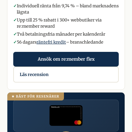
✓
Individuell ränta från 9,74 % – bland marknadens
lägsta
✓
Upp till 25 % rabatt i 300+ webbutiker via
re:member reward
✓
Två betalningsfria månader per kalenderår
✓
56 dagars
räntefri kredit
– branschledande
Ansök om re:member flex
Läs recension
★ BÄST FÖR RESENÄRER