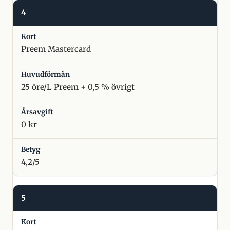
4
Preem Mastercard
25 öre/L Preem + 0,5 % övrigt
0 kr
4,2/5
5