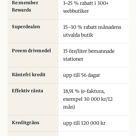
Re:member
1–25 % rabatt i 300+
Rewards
webbutiker
Superdealen
15–30 % rabatt månadens
utvalda butik
Preem drivmedel
15 öre/liter bemannade
stationer
Räntefri kredit
upp till 56 dagar
Effektiv ränta
18,91 % (e-faktura,
exempel 30 000 kr/12
mån)
Kreditgräns
upp till 120 000 kr