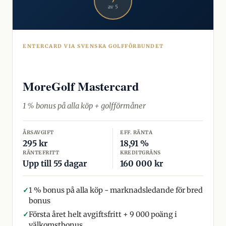
av 5
ENTERCARD VIA SVENSKA GOLFFÖRBUNDET
MoreGolf Mastercard
1 % bonus på alla köp + golfförmåner
ÅRSAVGIFT
EFF. RÄNTA
295 kr
18,91 %
RÄNTEFRITT
KREDITGRÄNS
Upp till 55 dagar
160 000 kr
✓
1 % bonus på alla köp - marknadsledande för bred
bonus
✓
Första året helt avgiftsfritt + 9 000 poäng i
välkomstbonus