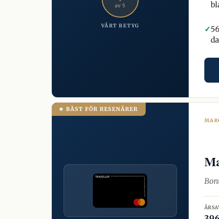
bl
av 5
VÅRT BETYG
✓
5
da
★ BÄST FÖR RESENÄRER
MAR
Ma
Bonu
ÅRSA
396