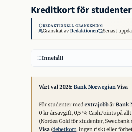
Kreditkort för studenter
REDAKTIONELL GRANSKNING
Granskat av
Redaktionen
Senast uppda
Innehåll
Vårt val 2026:
Bank Norwegian
Visa
För studenter med
extrajobb
är
Bank 
0 kr årsavgift, 0,5 % CashPoints på all
(Nordea Gold för studenter, Swedbank s
Visa
(
debetkort
, ingen risk) eller förbe