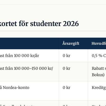
kortet för studenter 2026
Årsavgift
Huvudf
st från 100 000 kr/år
0 kr
0,5 % 
st från 100 000–150 000 kr/
0 kr
Rabatt s
Bokus)
å Nordea-konto
0 kr
Kreditg