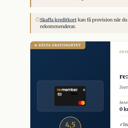
Skaffa kreditkort
kan få provision när du 
rekommenderar.
★ BÄSTA GRATISKORTET
ENT
re
Sver
ÅRSA
0 k
4,5
✓
In