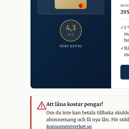
ÅRSA
295
4,3
✓
1 
ma
av 5
b
VÅRT BETYG
✓
Rä
me
Att låna kostar pengar!
Om du inte kan betala tillbaka skulde
abonnemang och få nya lån. För stöd
konsumentverket.se
.