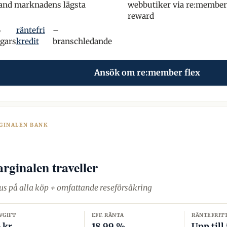
and marknadens lägsta
webbutiker via re:member
reward
6
räntefri
–
gars
kredit
branschledande
Ansök om re:member flex
GINALEN BANK
rginalen traveller
s på alla köp + omfattande reseförsäkring
VGIFT
EFF. RÄNTA
RÄNTEFRIT
 kr
18,99 %
Upp till