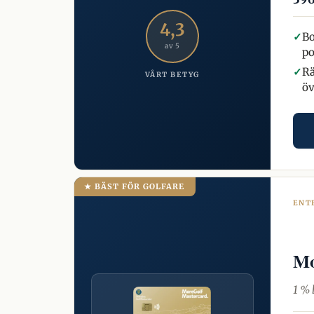
4,3
✓
Bo
av 5
po
✓
Rä
VÅRT BETYG
öv
★ BÄST FÖR GOLFARE
ENT
Mo
1 % 