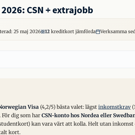
 2026: CSN + extrajobb
terad:
25 maj 2026
12
kreditkort jämförda
Verksamma seda
Norwegian Visa
(4,2/5) bästa valet: lägst
inkomstkrav
(
t. För dig som har
CSN-konto hos Nordea eller Swedba
tudentkort) kan vara värt att kolla. Helt utan inkomst 
talt kort.