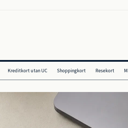
Kreditkort utan UC
Shoppingkort
Resekort
M