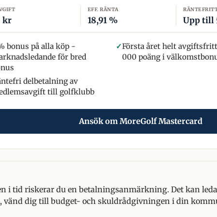
VGIFT
EFF. RÄNTA
RÄNTEFRIT
 kr
18,91 %
Upp till
% bonus på alla köp -
✓
Första året helt avgiftsfrit
rknadsledande för bred
000 poäng i välkomstbon
onus
ntefri delbetalning av
dlemsavgift till golfklubb
Ansök om MoreGolf Mastercard
n i tid riskerar du en betalningsanmärkning. Det kan leda t
, vänd dig till budget- och skuldrådgivningen i din komm