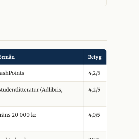
örmån
Betyg
CashPoints
4,2/5
tudentlitteratur (Adlibris,
4,2/5
räns 20 000 kr
4,0/5