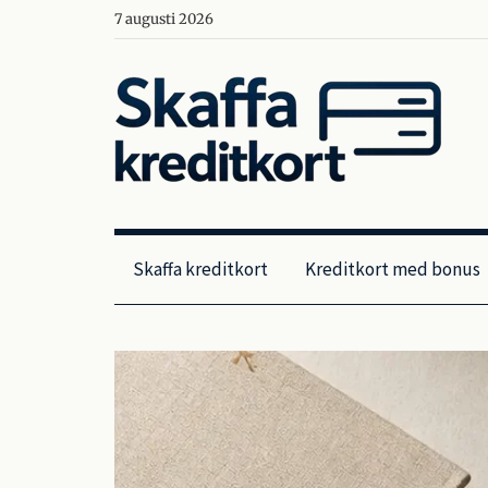
Skip
7 augusti 2026
to
content
Skaffa
Jämför
kreditkort
och
kreditkort
Skaffa kreditkort
Kreditkort med bonus
hitta
det
bästa
kreditkortet
för
dig