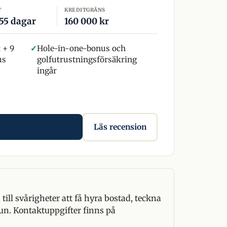
T
KREDITGRÄNS
 55 dagar
160 000 kr
t + 9
✓
Hole-in-one-bonus och
us
golfutrustningsförsäkring
ingår
Läs recension
ill svårigheter att få hyra bostad, teckna
un. Kontaktuppgifter finns på