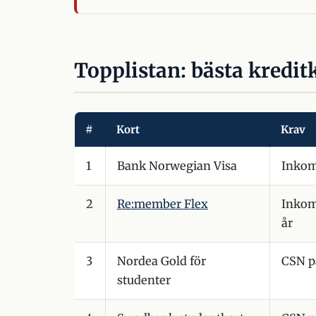
Topplistan: bästa kredit
#
Kort
Krav
1
Bank Norwegian Visa
Inkom
2
Re:member Flex
Inkom
år
3
Nordea Gold för
CSN p
studenter