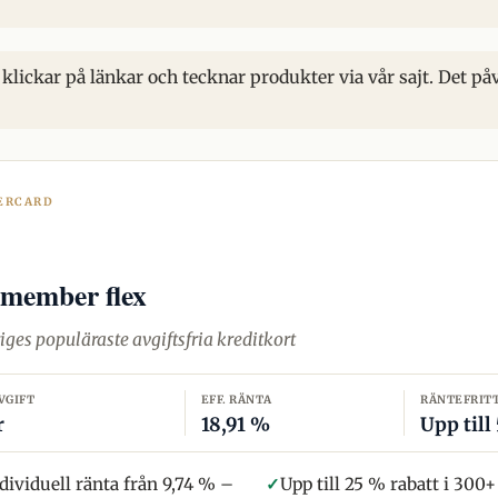
klickar på länkar och tecknar produkter via vår sajt. Det på
ERCARD
:member flex
iges populäraste avgiftsfria kreditkort
VGIFT
EFF. RÄNTA
RÄNTEFRIT
r
18,91 %
Upp till
dividuell ränta från 9,74 % –
✓
Upp till 25 % rabatt i 300+