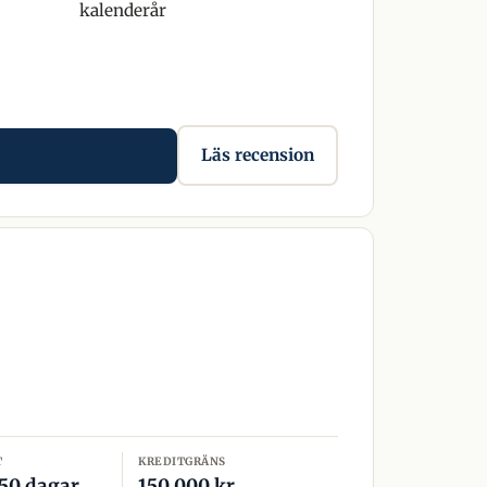
kalenderår
Läs recension
T
KREDITGRÄNS
 50 dagar
150 000 kr