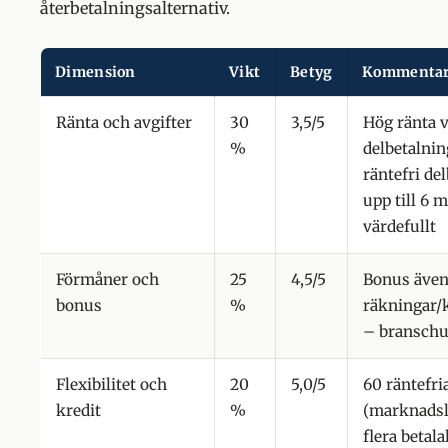
återbetalningsalternativ.
Dimension
Vikt
Betyg
Kommenta
Ränta och avgifter
30
3,5/5
Hög ränta v
%
delbetalni
räntefri de
upp till 6 
värdefullt
Förmåner och
25
4,5/5
Bonus även
bonus
%
räkningar/
– branschu
Flexibilitet och
20
5,0/5
60 räntefri
kredit
%
(marknadsl
flera betala