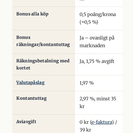
Bonus alla köp
0,5 poäng/krona
(≈0,5 %)
Bonus
Ja – ovanligt på
räkningar/kontantuttag
marknaden
Räkningsbetalning med
Ja, 1,75 % avgift
kortet
Valutapåslag
1,97 %
Kontantuttag
2,97 %, minst 35
kr
Aviavgift
0 kr (
e-faktura
) /
39 kr