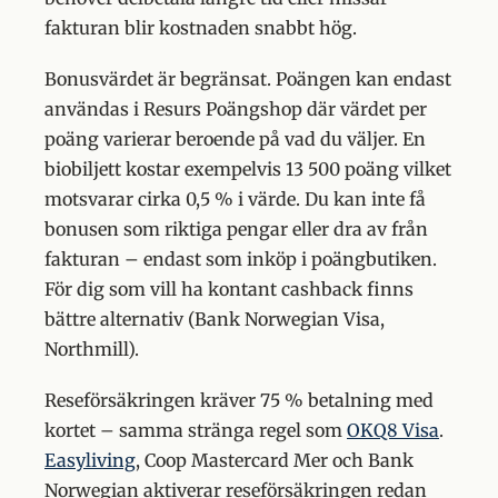
fakturan blir kostnaden snabbt hög.
Bonusvärdet är begränsat. Poängen kan endast
användas i Resurs Poängshop där värdet per
poäng varierar beroende på vad du väljer. En
biobiljett kostar exempelvis 13 500 poäng vilket
motsvarar cirka 0,5 % i värde. Du kan inte få
bonusen som riktiga pengar eller dra av från
fakturan – endast som inköp i poängbutiken.
För dig som vill ha kontant cashback finns
bättre alternativ (Bank Norwegian Visa,
Northmill).
Reseförsäkringen kräver 75 % betalning med
kortet – samma stränga regel som
OKQ8 Visa
.
Easyliving
, Coop Mastercard Mer och Bank
Norwegian aktiverar reseförsäkringen redan