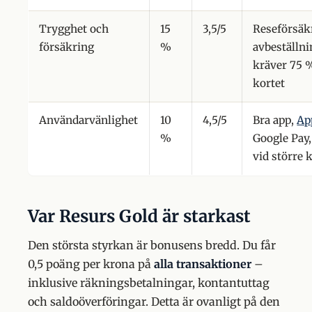
Trygghet och
15
3,5/5
Reseförsäk
försäkring
%
avbeställn
kräver 75 
kortet
Användarvänlighet
10
4,5/5
Bra app,
Ap
%
Google Pay
vid större 
Var Resurs Gold är starkast
Den största styrkan är bonusens bredd. Du får
0,5 poäng per krona på
alla transaktioner
–
inklusive räkningsbetalningar, kontantuttag
och saldoöverföringar. Detta är ovanligt på den