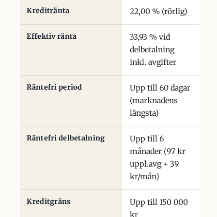
Kreditränta
22,00 % (rörlig)
Effektiv ränta
33,93 % vid
delbetalning
inkl. avgifter
Räntefri period
Upp till 60 dagar
(marknadens
längsta)
Räntefri delbetalning
Upp till 6
månader (97 kr
uppl.avg + 39
kr/mån)
Kreditgräns
Upp till 150 000
kr