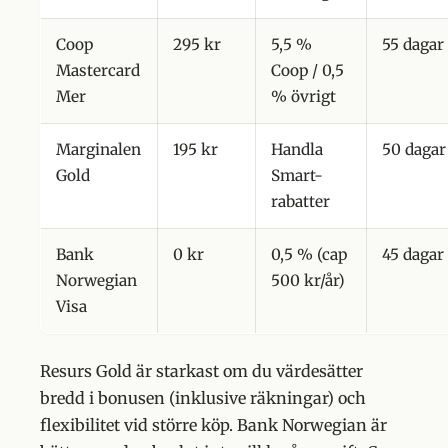
Coop
295 kr
5,5 %
55 dagar
Mastercard
Coop / 0,5
Mer
% övrigt
Marginalen
195 kr
Handla
50 dagar
Gold
Smart-
rabatter
Bank
0 kr
0,5 % (cap
45 dagar
Norwegian
500 kr/år)
Visa
Resurs Gold är starkast om du värdesätter
bredd i bonusen (inklusive räkningar) och
flexibilitet vid större köp. Bank Norwegian är