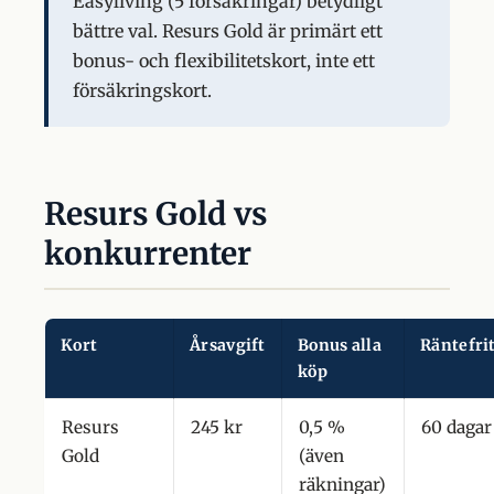
Easyliving (5 försäkringar) betydligt
bättre val. Resurs Gold är primärt ett
bonus- och flexibilitetskort, inte ett
försäkringskort.
Resurs Gold vs
konkurrenter
Kort
Årsavgift
Bonus alla
Räntefri
köp
Resurs
245 kr
0,5 %
60 dagar
Gold
(även
räkningar)