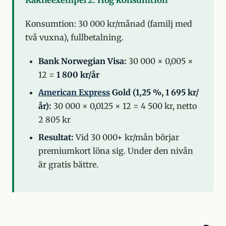
Räkneexempel 2: Hög konsumtion
Konsumtion: 30 000 kr/månad (familj med
två vuxna), fullbetalning.
Bank Norwegian Visa:
30 000 × 0,005 ×
12 =
1 800 kr/år
American Express
Gold (1,25 %, 1 695 kr/
år):
30 000 × 0,0125 × 12 = 4 500 kr, netto
2 805 kr
Resultat:
Vid 30 000+ kr/mån börjar
premiumkort löna sig. Under den nivån
är gratis bättre.