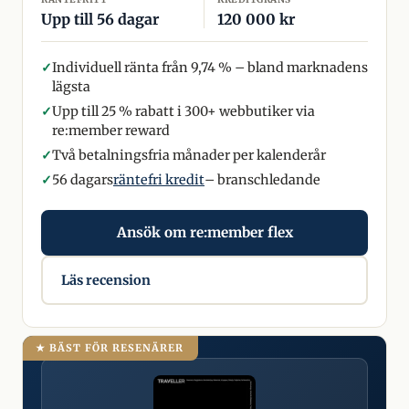
Upp till 56 dagar
120 000 kr
✓
Individuell ränta från 9,74 % – bland marknadens
lägsta
✓
Upp till 25 % rabatt i 300+ webbutiker via
re:member reward
✓
Två betalningsfria månader per kalenderår
✓
56 dagars
räntefri kredit
– branschledande
Ansök om re:member flex
Läs recension
★ BÄST FÖR RESENÄRER