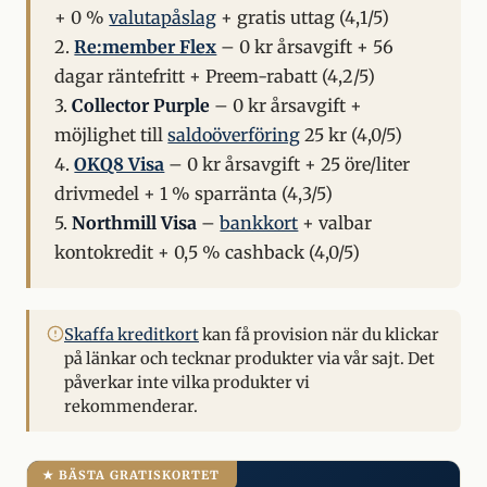
+ 0 %
valutapåslag
+ gratis uttag (4,1/5)
2.
Re:member Flex
– 0 kr årsavgift + 56
dagar räntefritt + Preem-rabatt (4,2/5)
3.
Collector Purple
– 0 kr årsavgift +
möjlighet till
saldoöverföring
25 kr (4,0/5)
4.
OKQ8 Visa
– 0 kr årsavgift + 25 öre/liter
drivmedel + 1 % sparränta (4,3/5)
5.
Northmill Visa
–
bankkort
+ valbar
kontokredit + 0,5 % cashback (4,0/5)
Skaffa kreditkort
kan få provision när du klickar
på länkar och tecknar produkter via vår sajt. Det
påverkar inte vilka produkter vi
rekommenderar.
★ BÄSTA GRATISKORTET