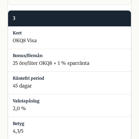
3
OKQ8 Visa
25 öre/liter OKQ8 + 1 % sparränta
45 dagar
2,0 %
4,3/5