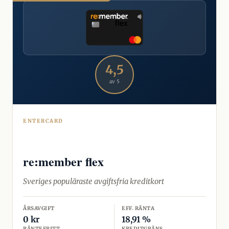
4,5
av 5
ENTERCARD
re:member flex
Sveriges populäraste avgiftsfria kreditkort
ÅRSAVGIFT
EFF. RÄNTA
0 kr
18,91 %
RÄNTEFRITT
KREDITGRÄNS