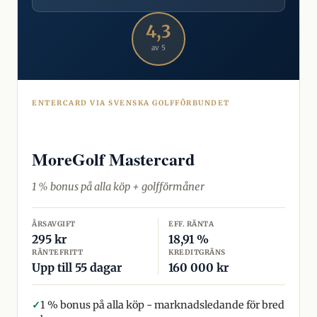
4,3
av 5
ENTERCARD VIA SVENSKA GOLFFÖRBUNDET
MoreGolf Mastercard
1 % bonus på alla köp + golfförmåner
ÅRSAVGIFT
EFF. RÄNTA
295 kr
18,91 %
RÄNTEFRITT
KREDITGRÄNS
Upp till 55 dagar
160 000 kr
✓
1 % bonus på alla köp - marknadsledande för bred