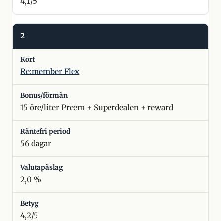
4,1/5
2
Re:member Flex
15 öre/liter Preem + Superdealen + reward
56 dagar
2,0 %
4,2/5