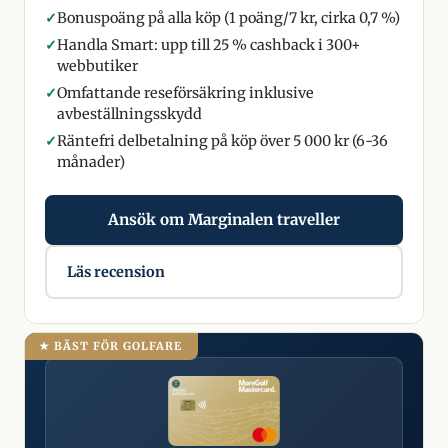
✓
Bonuspoäng på alla köp (1 poäng/7 kr, cirka 0,7 %)
✓
Handla Smart: upp till 25 % cashback i 300+
webbutiker
✓
Omfattande reseförsäkring inklusive
avbeställningsskydd
✓
Räntefri delbetalning på köp över 5 000 kr (6-36
månader)
Ansök om Marginalen traveller
Läs recension
★ BÄST FÖR GOLFARE