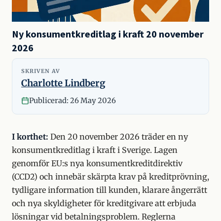
Ny konsumentkreditlag i kraft 20 november
2026
SKRIVEN AV
26
Charlotte
Nyheter
Charlotte Lindberg
May
Lindberg
2026
Publicerad:
26 May 2026
I korthet:
Den 20 november 2026 träder en ny
konsumentkreditlag i kraft i Sverige. Lagen
genomför EU:s nya konsumentkreditdirektiv
(CCD2) och innebär skärpta krav på kreditprövning,
tydligare information till kunden, klarare ångerrätt
och nya skyldigheter för kreditgivare att erbjuda
lösningar vid betalningsproblem. Reglerna